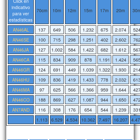
Click en
indicativo
70cm
10m
12m
15m
17m
20m
30
para ver
estadísticas
137
649
506
1.232
675
2.074
52
AN46AL
100
715
298
1.251
402
2.602
76
AN46SE
127
1.002
584
1.422
682
1.612
56
AN46JA
115
834
909
878
1.191
1.424
56
AN46CA
124
691
449
1.039
1.322
1.930
21
AN46GR
109
836
419
1.433
778
2.032
61
AN46HU
97
625
566
1.366
959
1.644
42
AN46MA
188
869
627
1.087
944
1.650
47
AN46CO
116
308
176
654
544
1.239
33
AN7AND
1.113
6.529
4.534
10.362
7.497
16.207
4.4