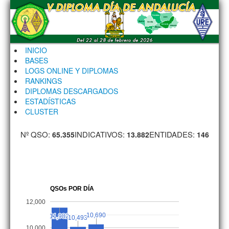
INICIO
BASES
LOGS ONLINE Y DIPLOMAS
RANKINGS
DIPLOMAS DESCARGADOS
ESTADÍSTICAS
CLUSTER
Nº QSO:
INDICATIVOS:
ENTIDADES:
65.355
13.882
146
QSOs POR DÍA
12,000
10,690
10,690
11,982
11,982
10,493
10,493
10,000