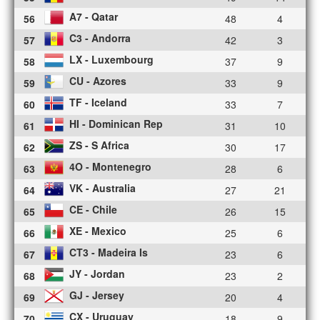
A7 - Qatar
56
48
4
C3 - Andorra
57
42
3
LX - Luxembourg
58
37
9
CU - Azores
59
33
9
TF - Iceland
60
33
7
HI - Dominican Rep
61
31
10
ZS - S Africa
62
30
17
4O - Montenegro
63
28
6
VK - Australia
64
27
21
CE - Chile
65
26
15
XE - Mexico
66
25
6
CT3 - Madeira Is
67
23
6
JY - Jordan
68
23
2
GJ - Jersey
69
20
4
CX - Uruguay
70
18
9