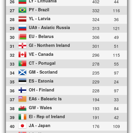
LY - Lithuania
26
402
44
PY - Brazil
27
332
116
YL - Latvia
28
324
36
UA9 - Asiatic Russia
29
313
121
EU - Belarus
30
306
49
GI - Northern Ireland
31
301
51
VE - Canada
32
296
115
CT - Portugal
33
278
55
GM - Scotland
34
235
97
ES - Estonia
35
229
24
OH - Finland
36
228
97
EA6 - Balearic Is
37
194
33
GW - Wales
38
193
84
EI - Rep of Ireland
39
191
42
JA - Japan
40
176
109