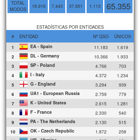
TOTAL
65.355
18.916
7.443
37.851
1.113
MODOS
ESTADÍSTICAS POR ENTIDADES
#
ENTIDAD
Nº QSO
ÚNICOS
EA - Spain
1
11.183
1.619
DL - Germany
2
10.366
1.933
SP - Poland
3
4.766
703
I - Italy
4
4.372
1.234
G - England
5
3.294
939
UA1 - European Russia
6
2.759
779
K - United States
7
2.615
1.281
F - France
8
2.330
540
PA - The Netherlands
9
2.130
515
OK - Czech Republic
10
1.872
258
UR - Ukraine