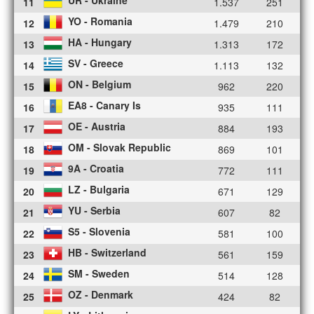
11
1.537
251
YO - Romania
12
1.479
210
HA - Hungary
13
1.313
172
SV - Greece
14
1.113
132
ON - Belgium
15
962
220
EA8 - Canary Is
16
935
111
OE - Austria
17
884
193
OM - Slovak Republic
18
869
101
9A - Croatia
19
772
111
LZ - Bulgaria
20
671
129
YU - Serbia
21
607
82
S5 - Slovenia
22
581
100
HB - Switzerland
23
561
159
SM - Sweden
24
514
128
OZ - Denmark
25
424
82