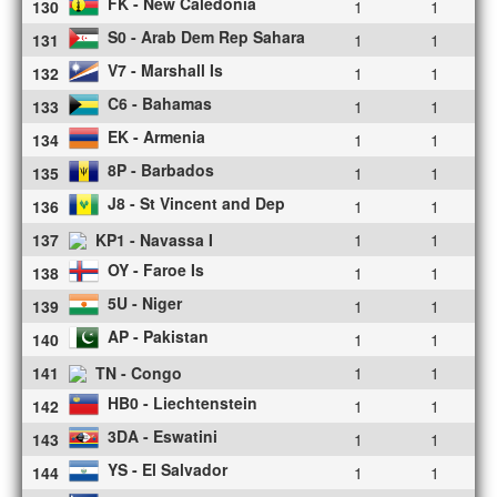
FK - New Caledonia
130
1
1
S0 - Arab Dem Rep Sahara
131
1
1
V7 - Marshall Is
132
1
1
C6 - Bahamas
133
1
1
EK - Armenia
134
1
1
8P - Barbados
135
1
1
J8 - St Vincent and Dep
136
1
1
137
KP1 - Navassa I
1
1
OY - Faroe Is
138
1
1
5U - Niger
139
1
1
AP - Pakistan
140
1
1
141
TN - Congo
1
1
HB0 - Liechtenstein
142
1
1
3DA - Eswatini
143
1
1
YS - El Salvador
144
1
1