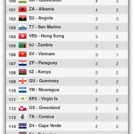
100
4
3
ZA - Albania
101
4
2
D2 - Angola
102
3
3
T7 - San Marino
103
3
3
VR2 - Hong Kong
104
3
2
9J - Zambia
105
3
2
XV - Vietnam
106
3
1
ZP - Paraguay
107
2
2
5Z - Kenya
108
2
2
GU - Guernsey
109
2
2
YN - Nicaragua
110
2
2
KP2 - Virgin Is
111
2
2
OX - Greenland
112
2
2
TK - Corsica
113
2
2
D4 - Cape Verde
114
2
2