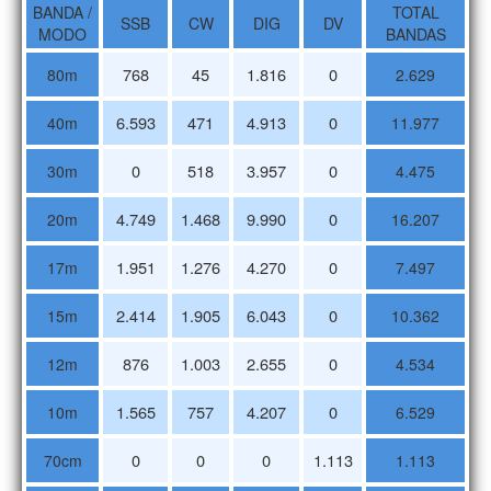
BANDA /
TOTAL
SSB
CW
DIG
DV
MODO
BANDAS
768
45
1.816
0
80m
2.629
6.593
471
4.913
0
40m
11.977
0
518
3.957
0
30m
4.475
4.749
1.468
9.990
0
20m
16.207
1.951
1.276
4.270
0
17m
7.497
2.414
1.905
6.043
0
15m
10.362
876
1.003
2.655
0
12m
4.534
1.565
757
4.207
0
10m
6.529
0
0
0
1.113
70cm
1.113