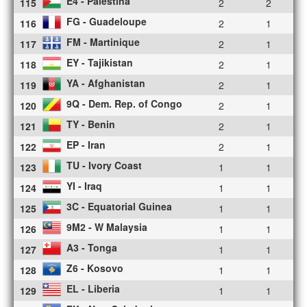
E4 - Palestina
115
2
2
FG - Guadeloupe
116
2
1
FM - Martinique
117
2
1
EY - Tajikistan
118
2
1
YA - Afghanistan
119
2
1
9Q - Dem. Rep. of Congo
120
2
1
TY - Benin
121
2
1
EP - Iran
122
2
1
TU - Ivory Coast
123
1
1
YI - Iraq
124
1
1
3C - Equatorial Guinea
125
1
1
9M2 - W Malaysia
126
1
1
A3 - Tonga
127
1
1
Z6 - Kosovo
128
1
1
EL - Liberia
129
1
1