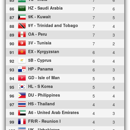
HZ - Saudi Arabia
86
7
6
9K - Kuwait
87
7
5
9Y - Trinidad and Tobago
88
7
4
OA - Peru
89
7
3
3V - Tunisia
90
7
2
EX - Kyrgyzstan
91
6
4
5B - Cyprus
92
6
4
HP - Panama
93
6
3
GD - Isle of Man
94
5
5
HL - S Korea
95
5
4
DU - Philippines
96
5
4
HS - Thailand
97
4
4
A6 - United Arab Emirates
98
4
3
FR/R - Reunion I
99
4
3
UK - Uzbekistan