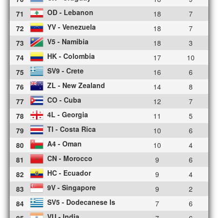
OD - Lebanon
71
18
7
YV - Venezuela
72
18
7
V5 - Namibia
73
18
3
HK - Colombia
74
17
10
SV9 - Crete
75
16
6
ZL - New Zealand
76
14
8
CO - Cuba
77
12
7
4L - Georgia
78
11
5
TI - Costa Rica
79
10
6
A4 - Oman
80
10
4
CN - Morocco
81
9
6
HC - Ecuador
82
9
4
9V - Singapore
83
9
2
SV5 - Dodecanese Is
84
7
6
VU - India
85
7
6